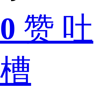
0
赞
吐
少
槽
男