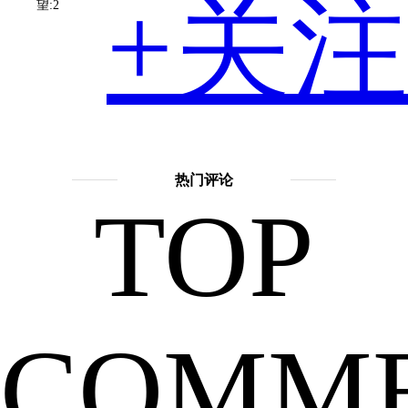
+关注
望:2
想
擅长
话
题：
热门评论
TOP
神
要
话
故
事
COMM
吴