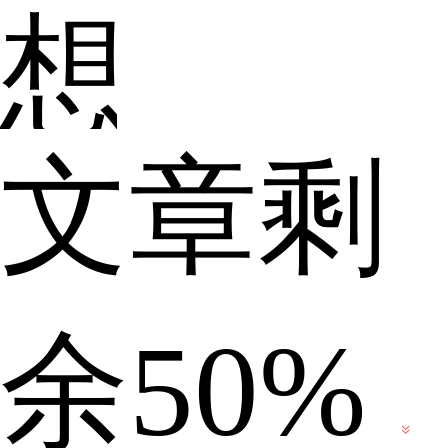
想
文章剩
必
余50%
不