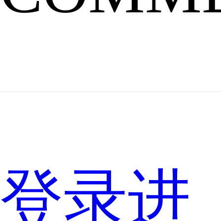
刚
给
嫦
娥
自
己
登录进