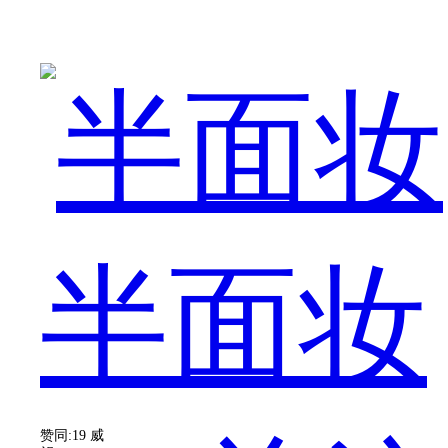
生
已
半面妆
经
赞同:19
威