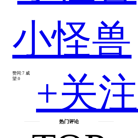
这
小怪兽
也
赞同:7
威
+关注
望:0
是
热门评论