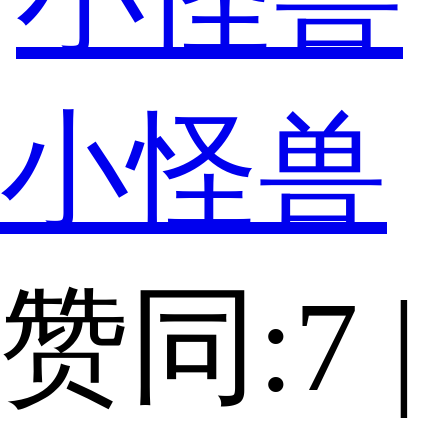
小怪兽
赞同:7 |