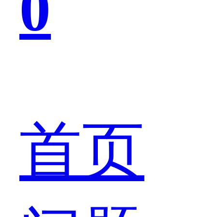
0
日
凌
首页
晨