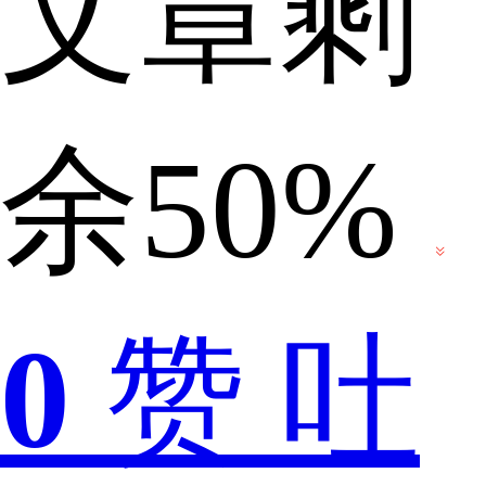
文章剩
哪
余50%
里
0
赞
吐
看？