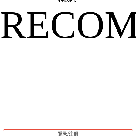
比
RECO
较
好
登录/注册