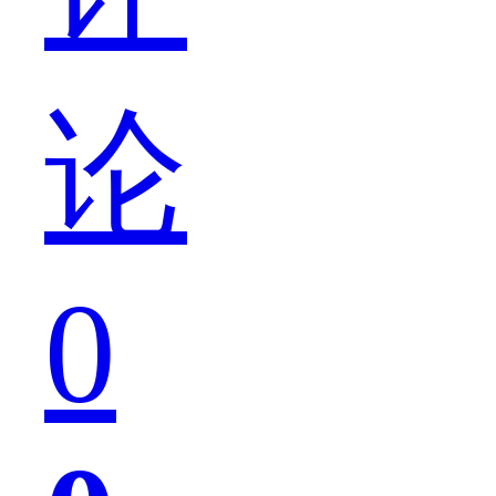
毕
论
竟
0
8