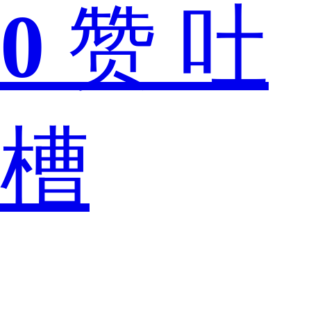
哪
0
赞
吐
个
槽
好？