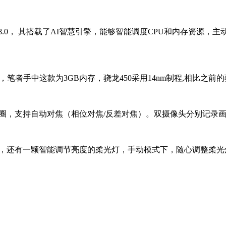
.0， 其搭载了AI智慧引擎，能够智能调度CPU和内存资源，主
笔者手中这款为3GB内存，骁龙450采用14nm制程,相比之前的骁
2.2光圈，支持自动对焦（相位对焦/反差对焦）。双摄像头分别记
时，还有一颗智能调节亮度的柔光灯，手动模式下，随心调整柔