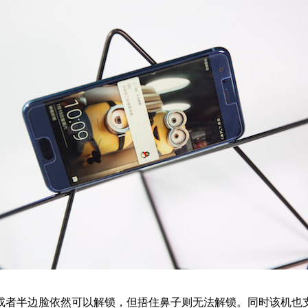
者半边脸依然可以解锁，但捂住鼻子则无法解锁。同时该机也