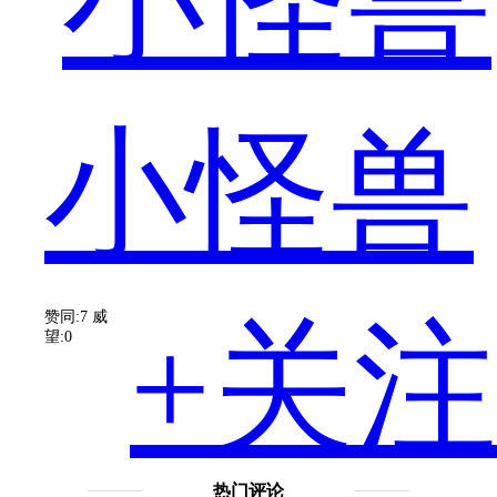
好
小怪兽
呢？
赞同:7
威
+关注
望:0
手
热门评论