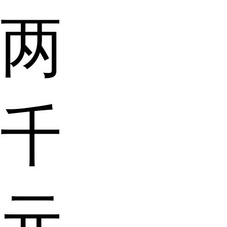
两
千
元