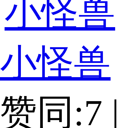
小怪兽
赞同:7 |