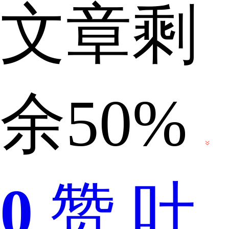
文章剩
的
余50%
手
0
赞
吐
机