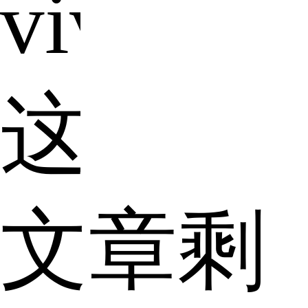
vivonex
这
文章剩
款