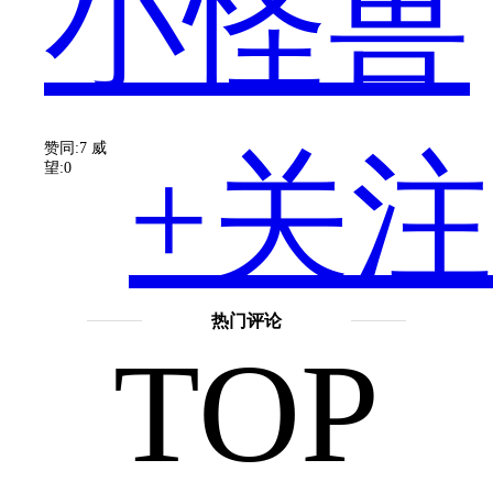
小怪兽
的
赞同:7
威
+关注
望:0
最
热门评论
TOP
新