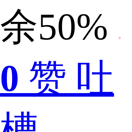
余50%
手
0
赞
吐
机
槽
作