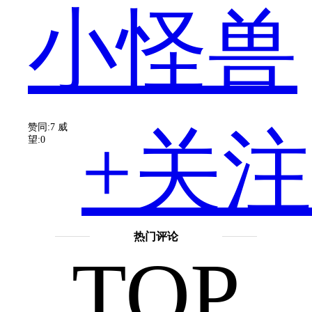
小怪兽
机
赞同:7
威
+关注
望:0
的
热门评论
TOP
不