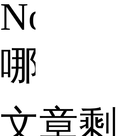
Nova2s
哪
个
文章剩