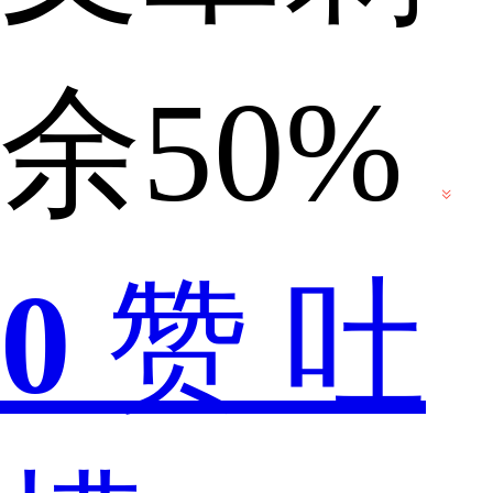
好
余50%
呢？
0
赞
吐