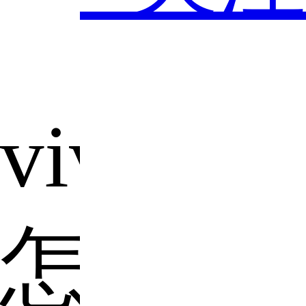
vivonex
怎