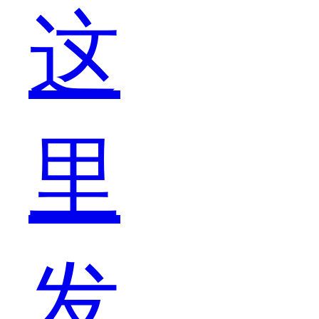
这
毕
里
竟
发