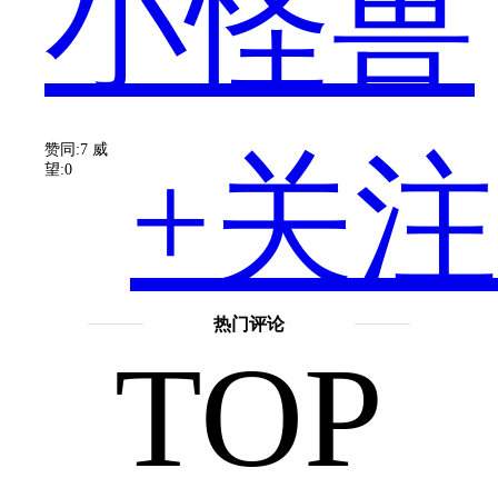
小怪兽
题
赞同:7
威
+关注
望:0
相
热门评论
TOP
信