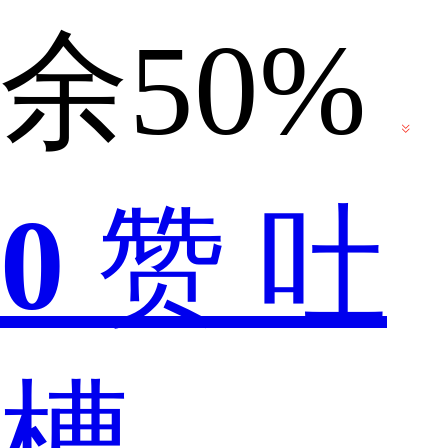
余50%
对
0
赞
吐
于
槽
这