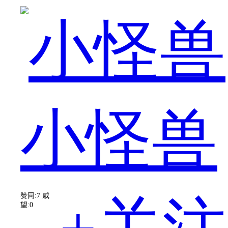
于
小怪兽
最
赞同:7
威
望:0