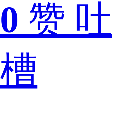
0
赞
吐
音
槽
呢？
对