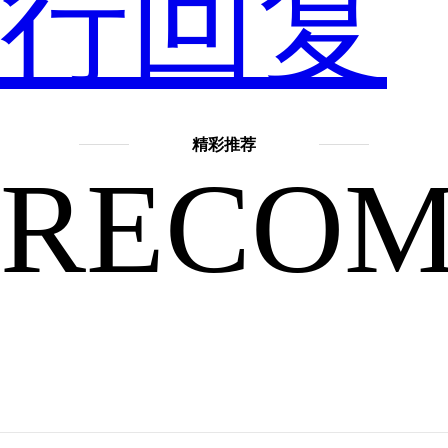
行回复
耀
10
精彩推荐
RECO
的