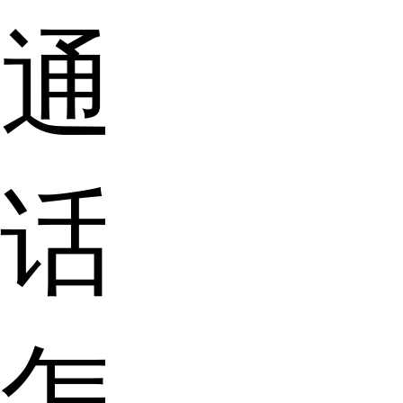
通
话
怎