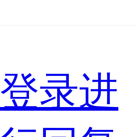
机
登录进
荣