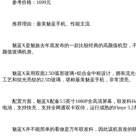
参考价格：1699元
推荐理由：最美魅蓝手机、性能主流
魅蓝X是魅族去年底发布的一款比较经典的高颜值机型，不同于以
颜值玻璃机身。
魅蓝X采用双面2.5D弧形玻璃+铝合金中框设计，拥有流光金
工艺和炫光亮纹的2.5D玻璃，堪称最美魅蓝手机，非常漂亮。
配置方面，魅蓝X配备5.5英寸1080P全高清屏幕，联发科Helio
电池，支持快充，支持全网通双卡双待，运行成熟的Flmye 5.2
魅蓝X并不能简单的看做是万年联发科，因此该机首发的联发科