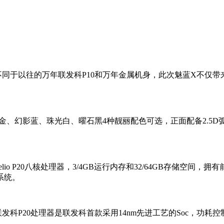
往的万年联发科P10和万年金属机身，此次魅蓝X不仅带来了首
、幻影蓝、珠光白、曜石黑4种靓丽配色可选，正面配备2.5D
 P20八核处理器，3/4GB运行内存和32/64GB存储空间，拥有
系统。
P20处理器是联发科首款采用14nm先进工艺的Soc，功耗