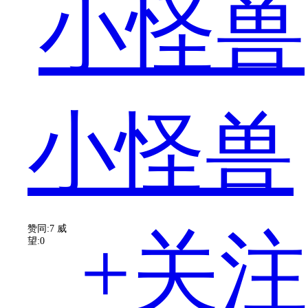
这
小怪兽
款
赞同:7
威
+关注
望:0
手