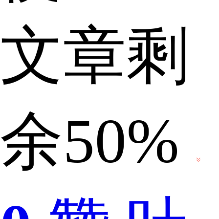
文章剩
签
余50%
呢？