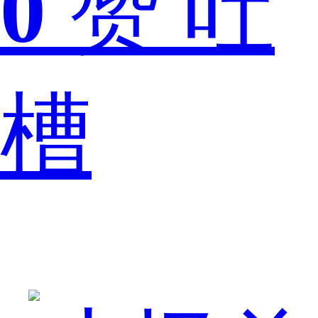
0
赞
吐
对
槽
于
oppofin