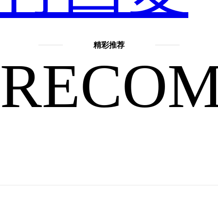
便
精彩推荐
RECO
签