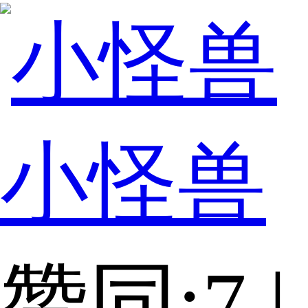
小怪兽
赞同:7 |