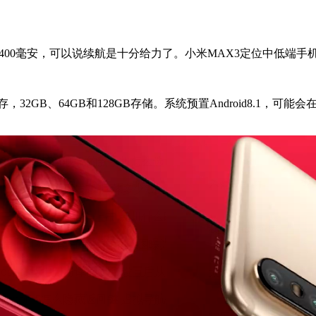
00毫安，可以说续航是十分给力了。小米MAX3定位中低端手
GB、64GB和128GB存储。系统预置Android8.1，可能