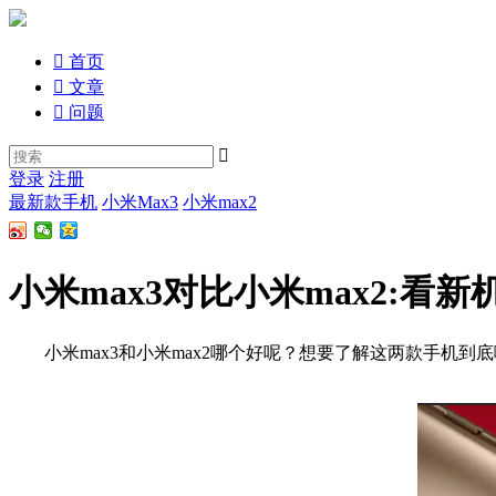

首页

文章

问题

登录
注册
最新款手机
小米Max3
小米max2
小米max3对比小米max2:看
小米max3和小米max2哪个好呢？想要了解这两款手机到底