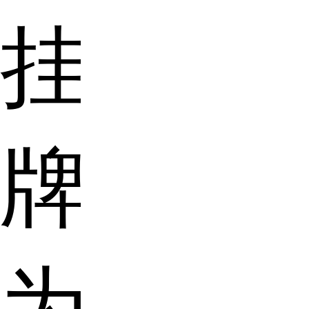
挂
牌
为