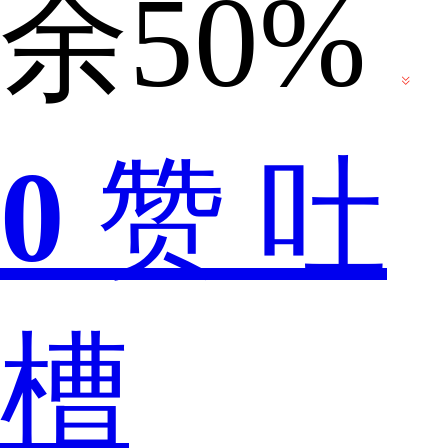
余50%
没
0
赞
吐
人
槽
要