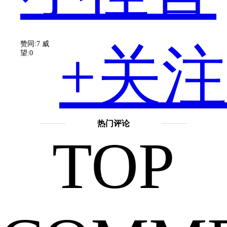
前
赞同:7
威
+关注
望:0
正
热门评论
TOP
处