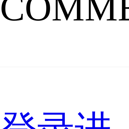
COMM
于
KPL