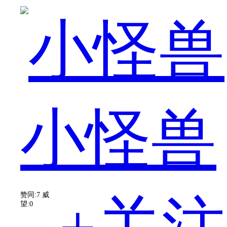
呢？
小怪兽
我
赞同:7
威
望:0