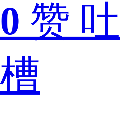
0
赞
吐
怎
槽
么
样