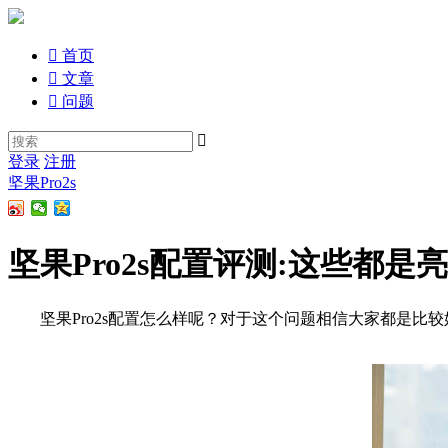

首页

文章

问题

登录
注册
坚果Pro2s
坚果Pro2s配置评测:这些都是
坚果Pro2s配置怎么样呢？对于这个问题相信大家都是比较