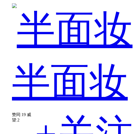
家
都
半面妆
会
赞同:19
威
望:2