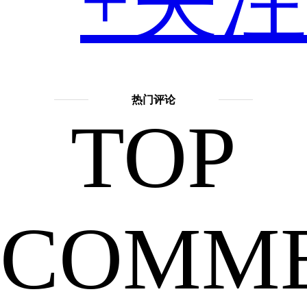
+关注
想
擅长
话
题：
热门评论
TOP
神
到
话
故
事
COMM
吴
刚
嫦