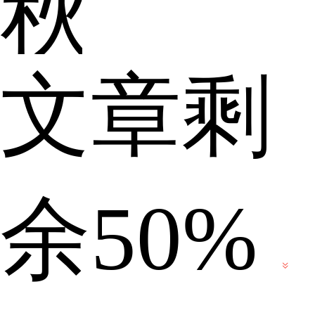
秋
文章剩
节，
余50%
可