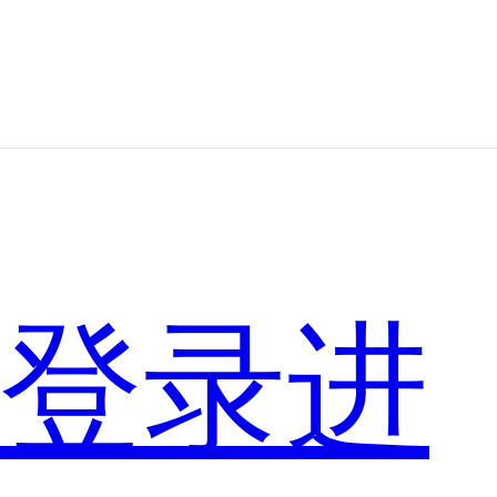
嫦
娥
娥，
那
登录进