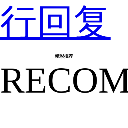
么
行回复
你
精彩推荐
RECO
知