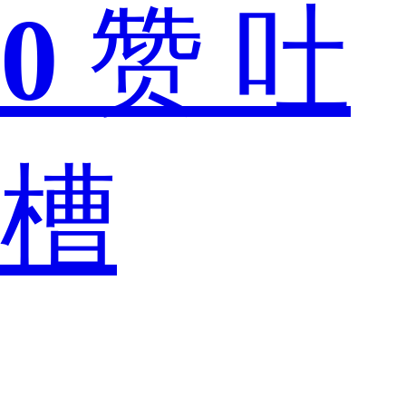
0
赞
吐
能
槽
大