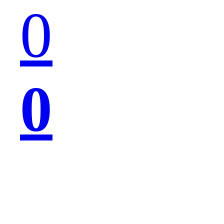
0
么
0
吗？