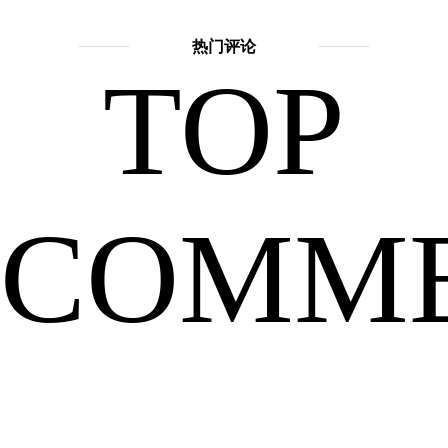
擅长
话
题：
热门评论
TOP
神
提
话
故
事
COMM
吴
刚
出
嫦
娥