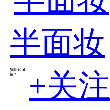
家
半面妆
黎
赞同:19
威
+关注
望:2
曼