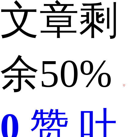
文章剩
伟
余50%
大
0
赞
吐