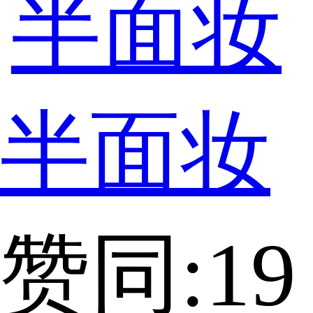
半面妆
赞同:19