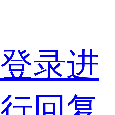
来
的，
登录进
至
行回复