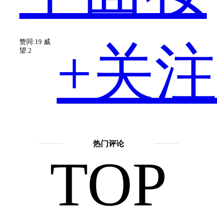
热
赞同:19
威
+关注
望:2
度
擅长
话
题：
热门评论
TOP
神
被
话