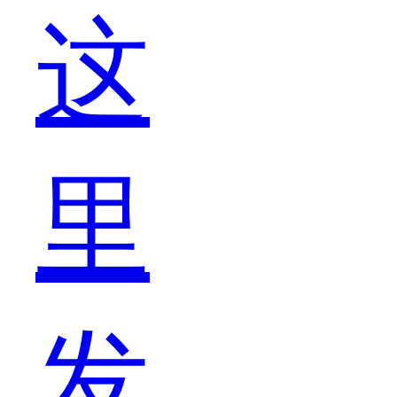
这
巍
里
扮
发
演