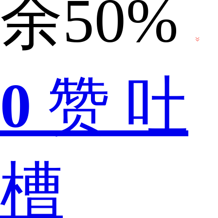
余50%
久，
0
赞
吐
但
槽
是