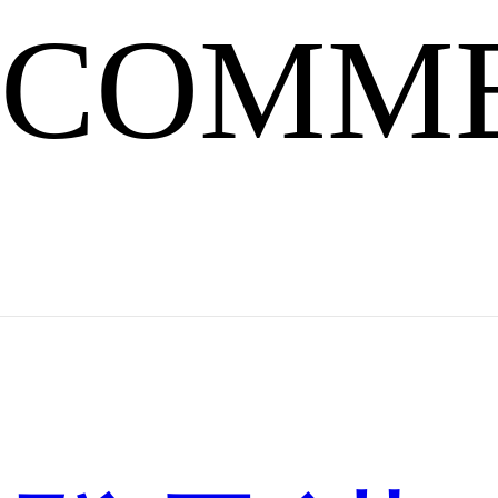
故
事
COMM
吴
刚
莫
嫦
娥
名