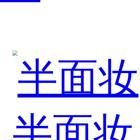
最
近
半面妆