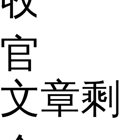
官
文章剩
很