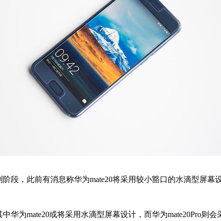
段，此前有消息称华为mate20将采用较小豁口的水滴型屏幕设
为mate20或将采用水滴型屏幕设计，而华为mate20Pro则