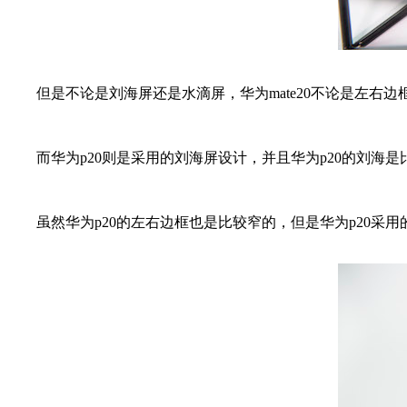
但是不论是刘海屏还是水滴屏，华为mate20不论是左右边框还
而华为p20则是采用的刘海屏设计，并且华为p20的刘海是
虽然华为p20的左右边框也是比较窄的，但是华为p20采用的