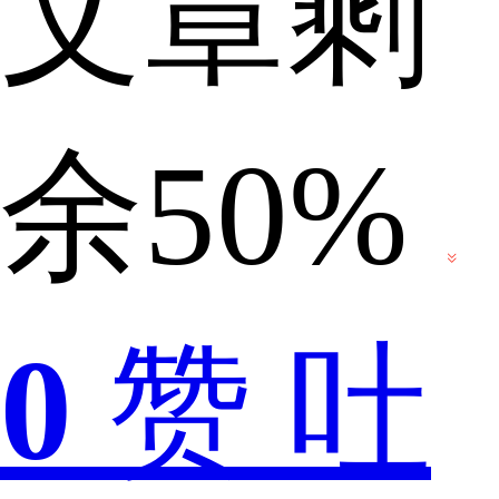
文章剩
过
余50%
《诗
0
赞
吐
经》