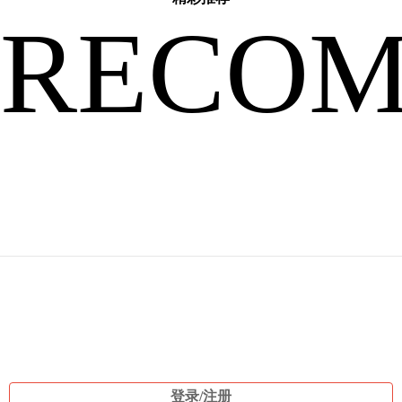
RECO
有
些
关
登录/注册