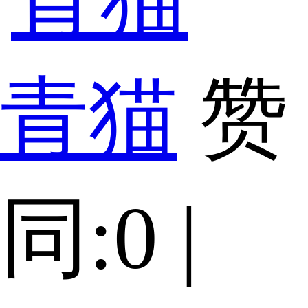
青猫
赞
同:0 |