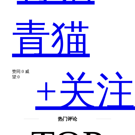
部
青猫
的
赞同:0
威
+关注
望:0
诗
热门评论