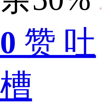
至
0
赞
吐
今
槽
都