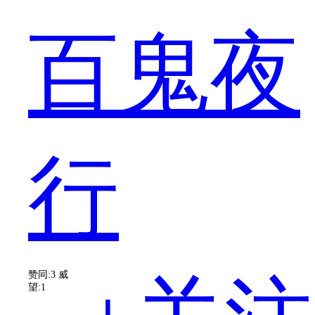
破
百鬼夜
解，
行
虽
赞同:3
威
望:1