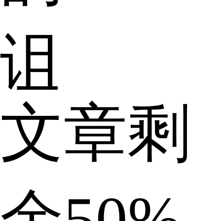
诅
文章剩
咒
余50%