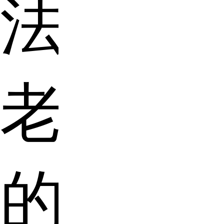
法
老
的