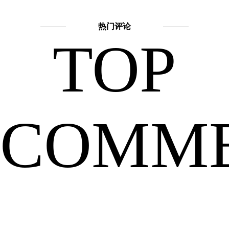
擅长
话
题：
热门评论
TOP
神
合，
话
故
事
COMM
吴
刚
一
嫦
娥