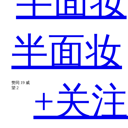
教
半面妆
的
赞同:19
威
+关注
望:2
融