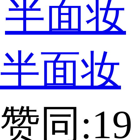
半面妆
赞同:19