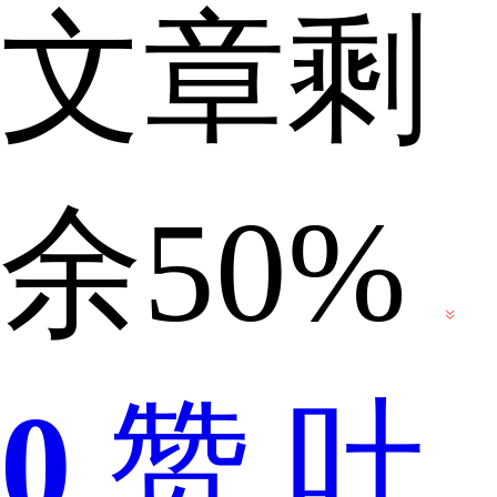
文章剩
是
余50%
道
0
赞
吐