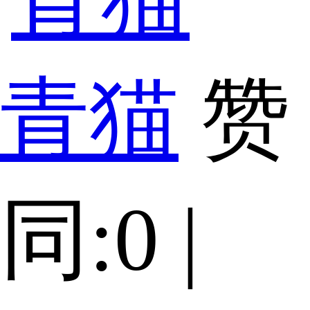
青猫
赞
同:0 |