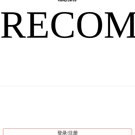
RECO
夫
人
发
登录/注册