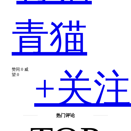
性
青猫
的
赞同:0
威
+关注
望:0
元
热门评论