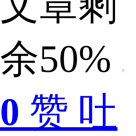
文章剩
很
余50%
强
0
赞
吐
的