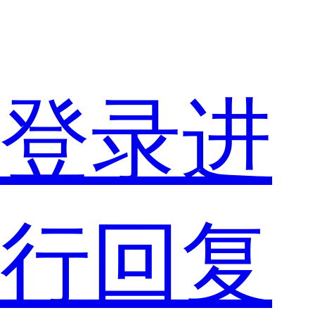
完
登录进
胜
行回复
其