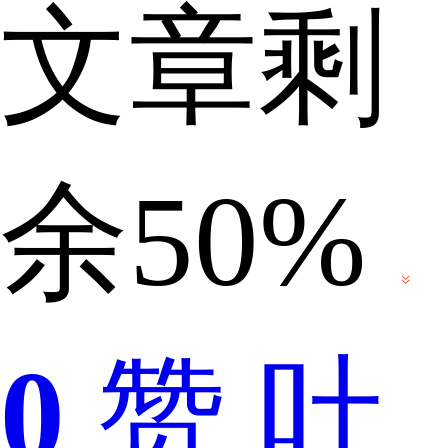
文章剩
公
余50%
布
0
赞
吐
的