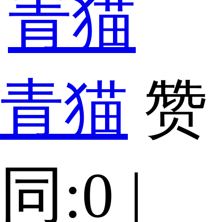
青猫
赞
同:0 |