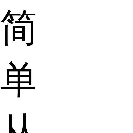
简
单
从