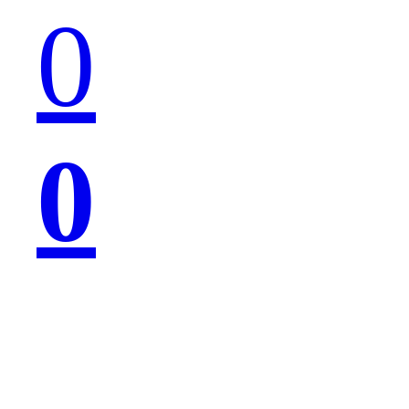
牛
0
掰
0
的