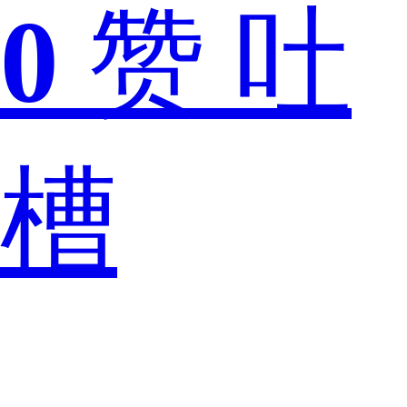
家
0
赞
吐
都
槽
知