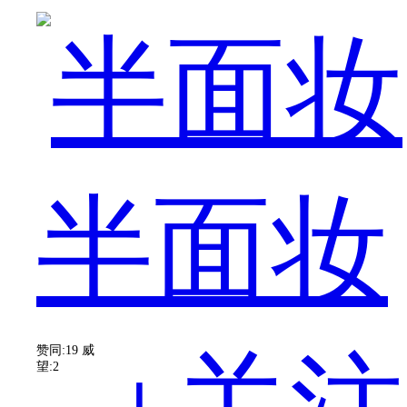
道
半面妆
吧。
赞同:19
威
望:2