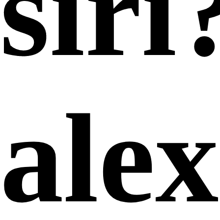
siri
ale