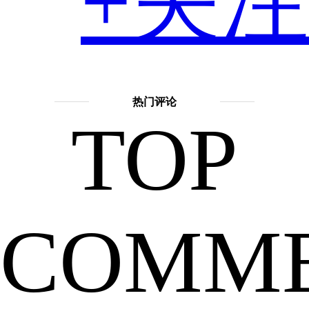
+关注
它
擅长
话
还
题：
热门评论
TOP
神
话
故
事
曾
COMM
吴
刚