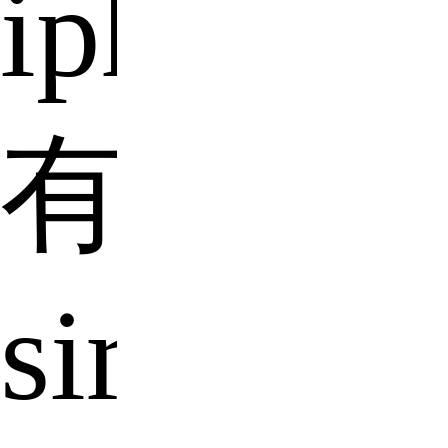
iphone
有
siri