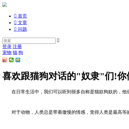

首页

文章

问题

登录
注册
宠物
猫
狗
喜欢跟猫狗对话的"奴隶"们!你
在日常生活中，我们可以听到很多自称是猫奴狗奴的，他们
对于动物，人类总是带着傲慢的情感，觉得人类是最高等的