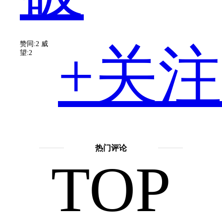
全
赞同:2
威
+关注
望:2
球
擅长
话
题：
热门评论
TOP
许
市
愿