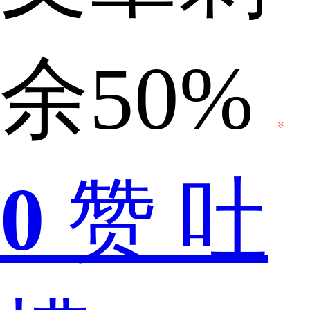
手
余50%
机
0
赞
吐
已