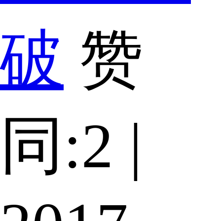
破
赞
同:2 |