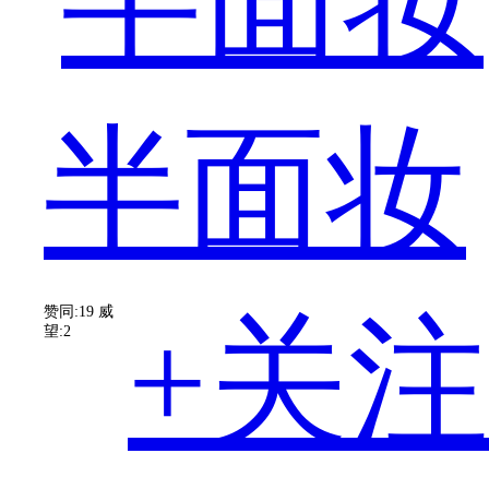
两
半面妆
款
赞同:19
威
+关注
望:2
产