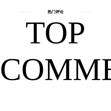
擅长
话
题：
热门评论
品
TOP
神
话
故
事
COMM
吴
都
刚
嫦
娥