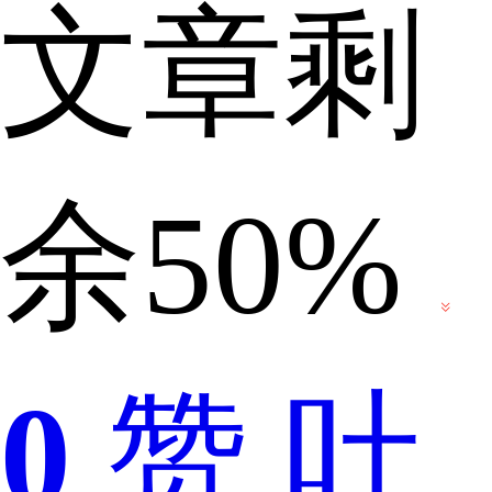
文章剩
腾
余50%
讯
0
赞
吐
旗