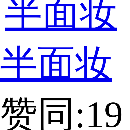
半面妆
赞同:19