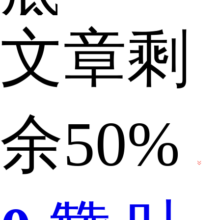
文章剩
怎
余50%
么