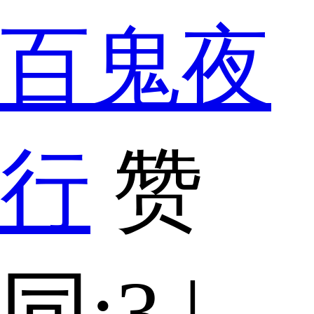
百鬼夜
行
赞
同:3 |