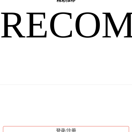
RECO
人
来
说，
登录/注册