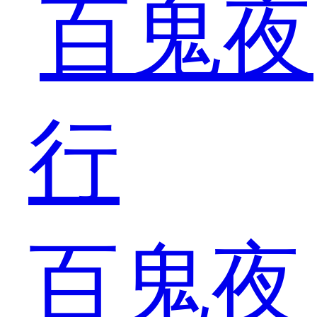
一
些
百鬼夜