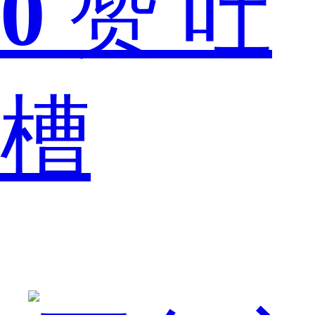
0
赞
吐
样？
槽
对
于