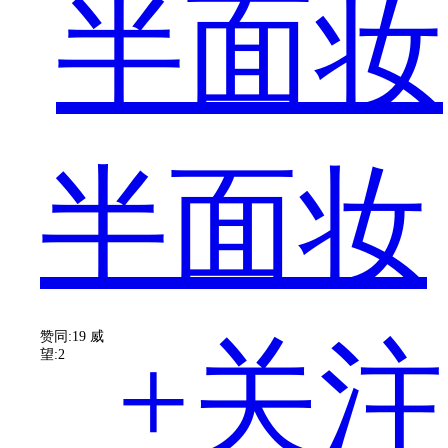
滑
半面妆
头
赞同:19
威
+关注
望:2
鬼