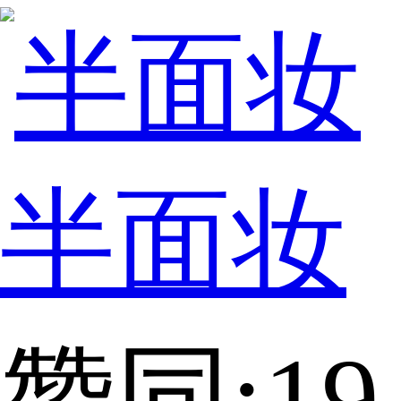
半面妆
赞同:19