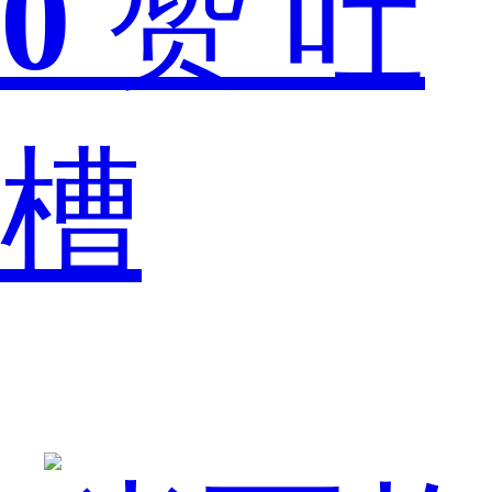
0
赞
吐
的
槽
SSR
——