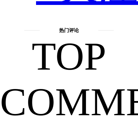
擅长
话
之
题：
热门评论
TOP
神
话
故
事
孙，
COMM
吴
刚
嫦