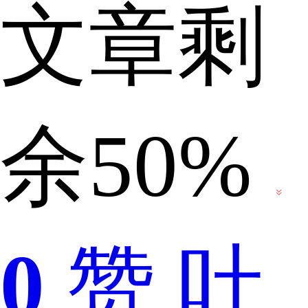
文章剩
摄
余50%
吗？
0
赞
吐
一