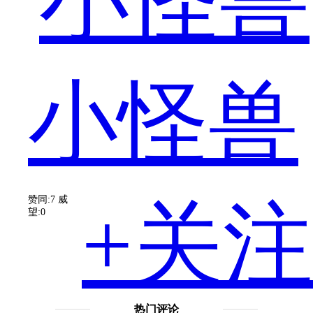
机
小怪兽
一
赞同:7
威
+关注
望:0
直
热门评论