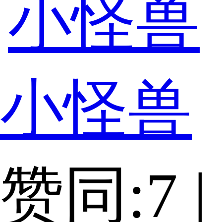
小怪兽
赞同:7 |