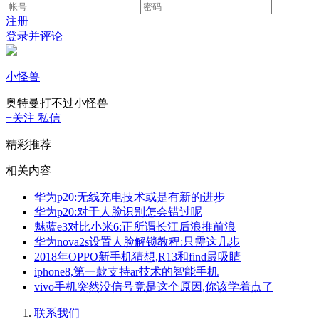
注册
登录并评论
小怪兽
奥特曼打不过小怪兽
+关注
私信
精彩推荐
相关内容
华为p20:无线充电技术或是有新的进步
华为p20:对于人脸识别怎会错过呢
魅蓝e3对比小米6:正所谓长江后浪推前浪
华为nova2s设置人脸解锁教程:只需这几步
2018年OPPO新手机猜想,R13和find最吸睛
iphone8,第一款支持ar技术的智能手机
vivo手机突然没信号竟是这个原因,你该学着点了
联系我们