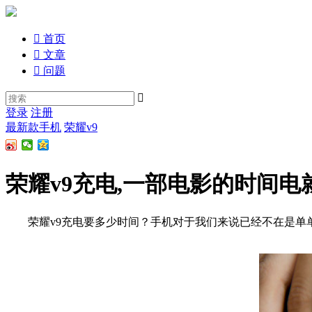

首页

文章

问题

登录
注册
最新款手机
荣耀v9
荣耀v9充电,一部电影的时间电
荣耀v9充电要多少时间？手机对于我们来说已经不在是单单