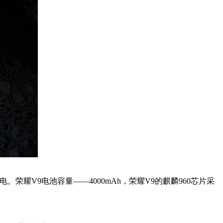
耀V9电池容量——4000mAh，荣耀V9的麒麟960芯片采