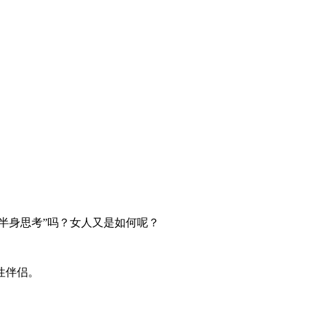
半身思考”吗？女人又是如何呢？
性伴侣。