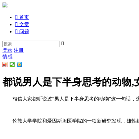

首页

文章

问题

登录
注册
情感
都说男人是下半身思考的动物,
相信大家都听说过“男人是下半身思考的动物”这一句话，这
伦敦大学学院和爱因斯坦医学院的一项新研究发现，雄性线