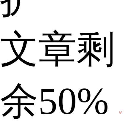
文章剩
容
余50%
吗？