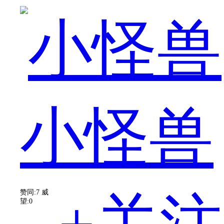
是
小怪兽
锤
赞同:7
威
望:0