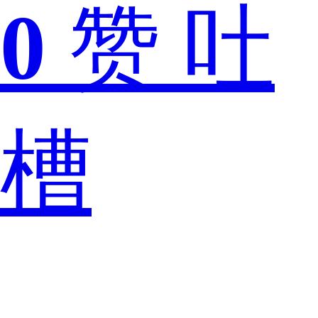
0
赞
吐
坚
槽
果
pro2