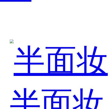
近
日
半面妆