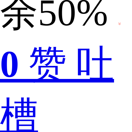
余50%
都
0
赞
吐
熟
槽
悉，