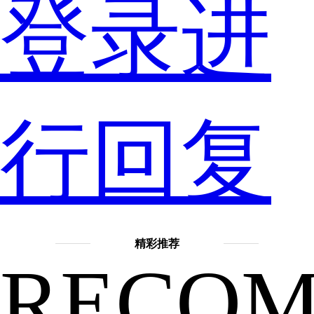
啸
登录进
龙
行回复
吟》
精彩推荐
RECO