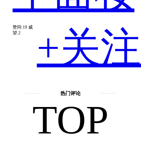
在
赞同:19
威
+关注
望:2
热
擅长
话
题：
热门评论
TOP
神
播
话