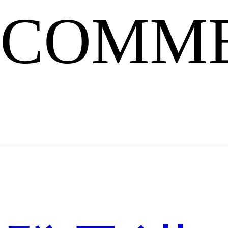
故
事
COMM
吴
刚
的
嫦
娥
《虎