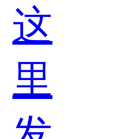
这
吴
里
秀
发
波