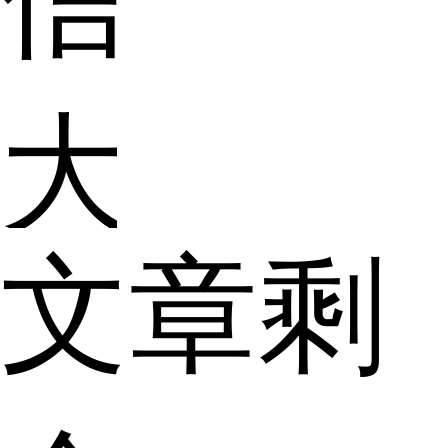
大
文章剩
家