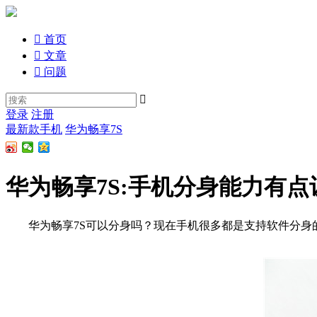

首页

文章

问题

登录
注册
最新款手机
华为畅享7S
华为畅享7S:手机分身能力有点
华为畅享7S可以分身吗？现在手机很多都是支持软件分身的