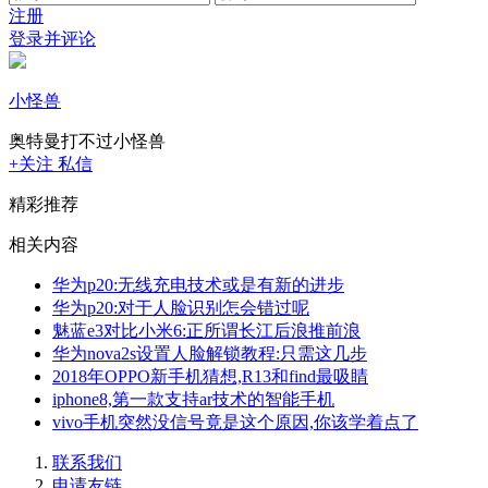
注册
登录并评论
小怪兽
奥特曼打不过小怪兽
+关注
私信
精彩推荐
相关内容
华为p20:无线充电技术或是有新的进步
华为p20:对于人脸识别怎会错过呢
魅蓝e3对比小米6:正所谓长江后浪推前浪
华为nova2s设置人脸解锁教程:只需这几步
2018年OPPO新手机猜想,R13和find最吸睛
iphone8,第一款支持ar技术的智能手机
vivo手机突然没信号竟是这个原因,你该学着点了
联系我们
申请友链