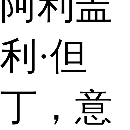
阿利盖
利·但
丁，意