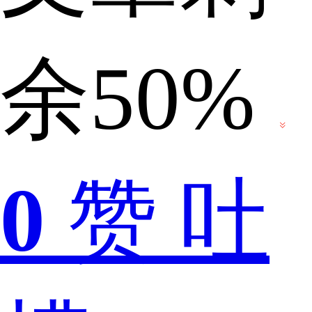
在
余50%
民
0
赞
吐
间