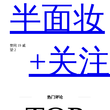
半面妆
面，
赞同:19
威
+关注
望:2
但
擅长
话
热门评论