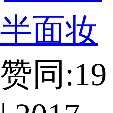
半面妆
赞同:19