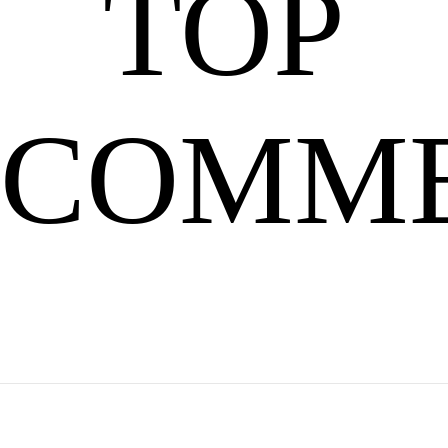
题：
TOP
神
是
话
故
事
COMM
吴
刚
有
嫦
娥
的