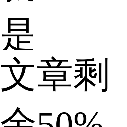
是
文章剩
跟
余50%