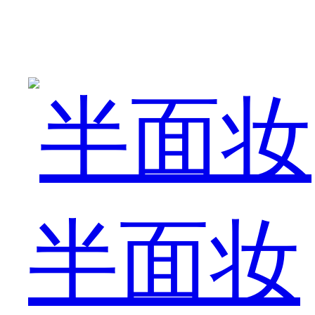
这
是
半面妆