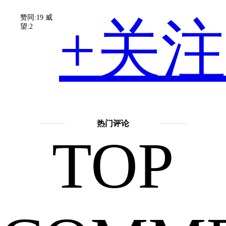
一“常
赞同:19
威
+关注
望:2
识”。
擅长
话
题：
热门评论
TOP
神
但
话
故