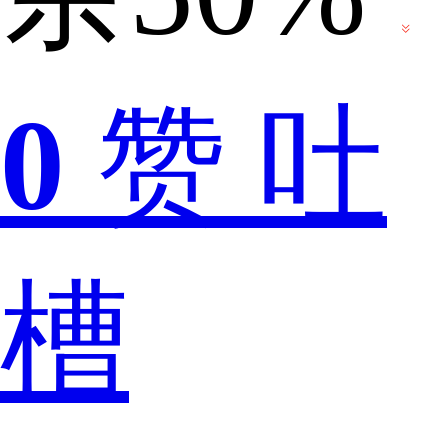
爸
0
赞
吐
爸
槽
姓