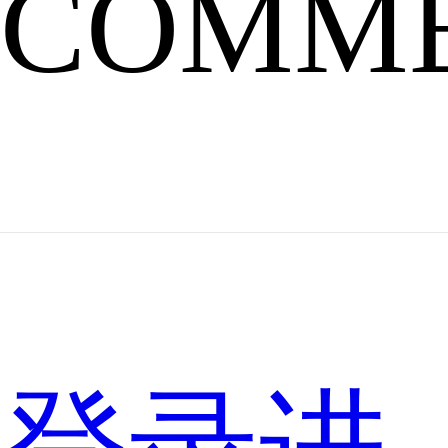
事
COMM
吴
刚
是
嫦
娥
这“常
识”肯