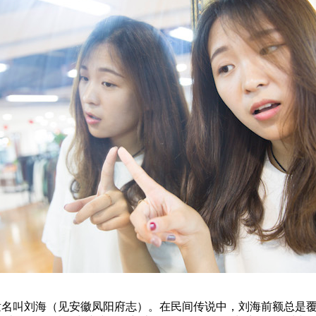
仙童名叫刘海（见安徽凤阳府志）。在民间传说中，刘海前额总是