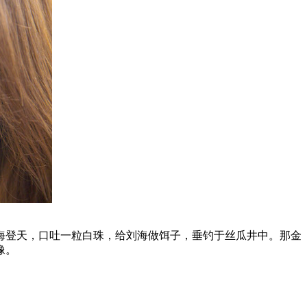
登天，口吐一粒白珠，给刘海做饵子，垂钓于丝瓜井中。那金
像。