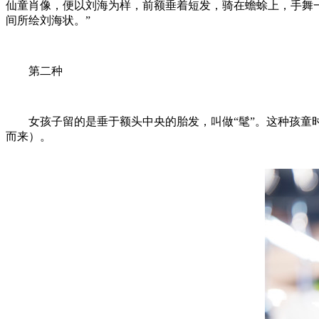
仙童肖像，便以刘海为样，前额垂着短发，骑在蟾蜍上，手舞一
间所绘刘海状。”
第二种
女孩子留的是垂于额头中央的胎发，叫做“髦”。这种孩童时
而来）。