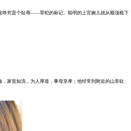
终究是个耻辱――罪犯的标记。聪明的上官婉儿就从额顶梳下
，家贫如洗，为人厚道，事母至孝；他经常到附近的山里砍