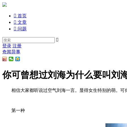

首页

文章

问题

登录
注册
奇闻异事
你可曾想过刘海为什么要叫刘
相信大家都听说过空气刘海一言。显得女生特别的萌。可你
第一种