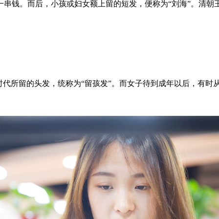
串钱。而后，小孩或妇女额上留的短发，便称为“刘海”。清朝
代所留的头发，统称为“留孩发”。而女子待到成年以后，有时从