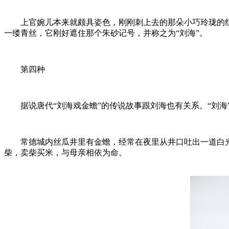
上官婉儿本来就颇具姿色，刚刚刺上去的那朵小巧玲珑的红
一缕青丝，它刚好遮住那个朱砂记号，并称之为“刘海”。
第四种
据说唐代“刘海戏金蟾”的传说故事跟刘海也有关系。“刘海”
常德城内丝瓜井里有金蟾，经常在夜里从井口吐出一道白光
柴，卖柴买米，与母亲相依为命。