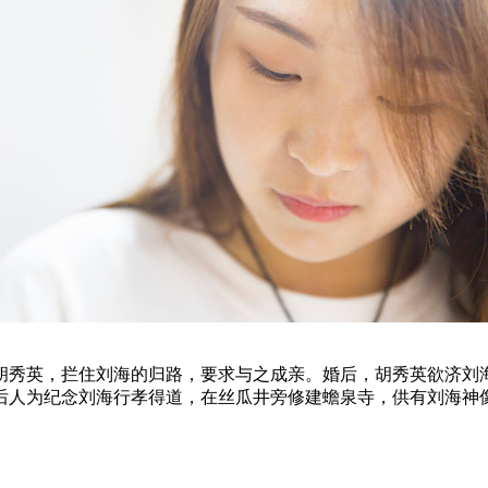
秀英，拦住刘海的归路，要求与之成亲。婚后，胡秀英欲济刘海
后人为纪念刘海行孝得道，在丝瓜井旁修建蟾泉寺，供有刘海神