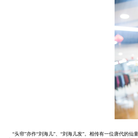
“头帘”亦作“刘海儿”、“刘海儿发”。相传有一位唐代的