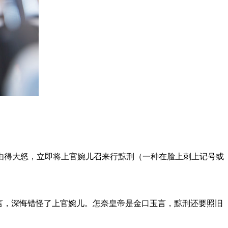
得大怒，立即将上官婉儿召来行黥刑（一种在脸上刺上记号或
言，深悔错怪了上官婉儿。怎奈皇帝是金口玉言，黥刑还要照旧