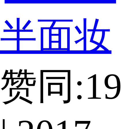
半面妆
赞同:19