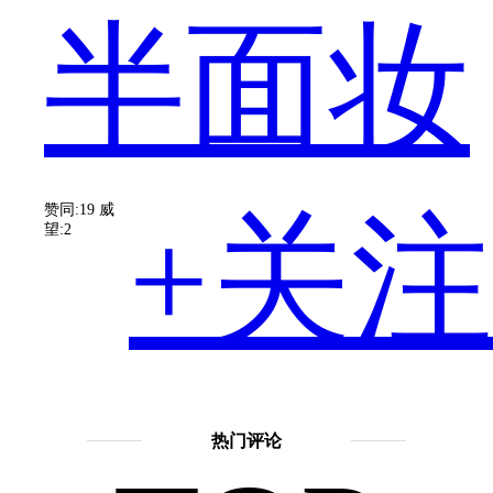
半面妆
相
赞同:19
威
+关注
望:2
当
擅长
话
热门评论