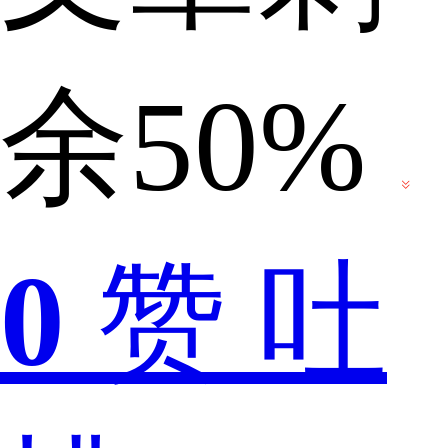
间
余50%
的
0
赞
吐
战