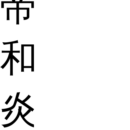
帝
和
炎