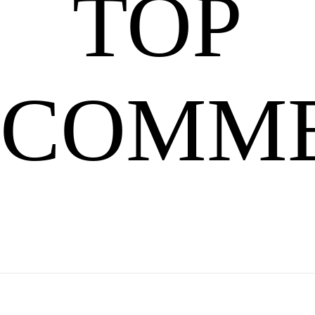
题：
TOP
神
的
话
故
事
COMM
吴
刚
刺
嫦
娥
激。